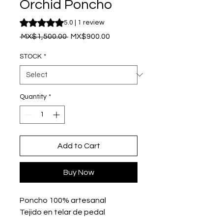
Orchid Poncho
Rating is 5.0 out of five stars based on 1 review
5.0 | 1 review
Regular
Sale
 MX$1,500.00 
MX$900.00
Price
Price
STOCK
*
Quantity
*
Add to Cart
Buy Now
Poncho 100% artesanal
Tejido en telar de pedal