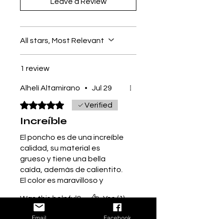
Leave a Review
All stars, Most Relevant
1 review
Alhelí Altamirano
•
Jul 29
Rated 5 out of 5 stars.
Verified
Increíble
El poncho es de una increíble
calidad, su material es
grueso y tiene una bella
caída, además de calientito.
El color es maravilloso y
realza cualquier vestimenta
Was this helpful?
Yes (1)
Email
Facebook