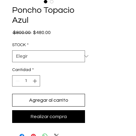
Poncho Topacio
Azul
Precio
Precio
 $800.00 
$480.00
de
oferta
STOCK
*
Cantidad
*
Agregar al carrito
Realizar compra