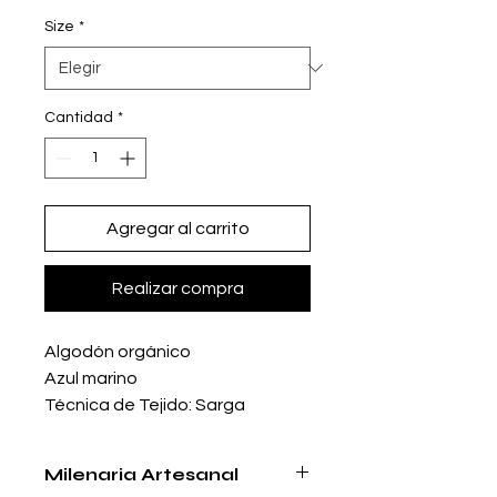
Size
*
Cantidad
*
Agregar al carrito
Realizar compra
Algodón orgánico
Azul marino
Técnica de Tejido: Sarga
diamante
Falda con puntas hechas a
Milenaria Artesanal
mano