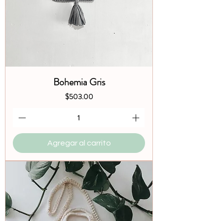
Bohemia Gris
Precio
$503.00
Agregar al carrito