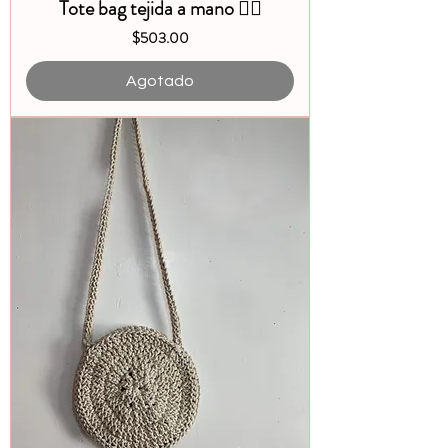
Tote bag tejida a mano ✋🏽
Precio
$503.00
Agotado