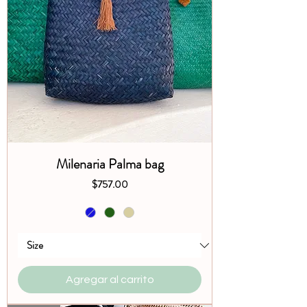
Milenaria Palma bag
Precio
$757.00
Agregar al carrito