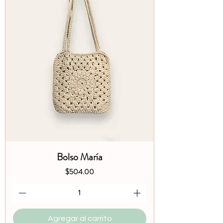
Bolso María
Precio
$504.00
Agregar al carrito