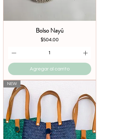
Bolso Nayú
Precio
$504.00
Agregar al carrito
NEW