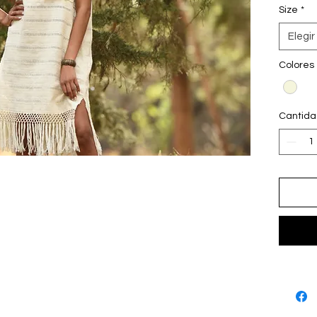
Size
*
Elegir
Colores
Cantid