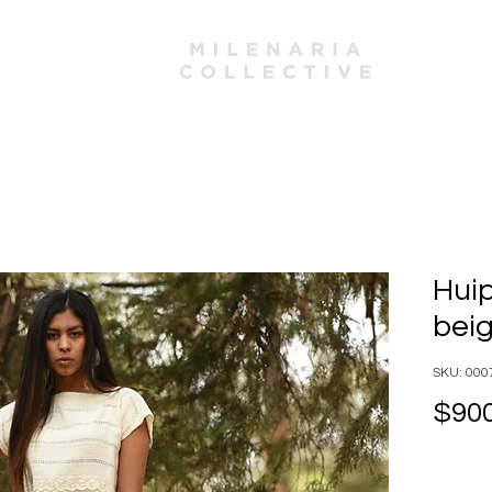
Huip
beig
SKU: 000
$900