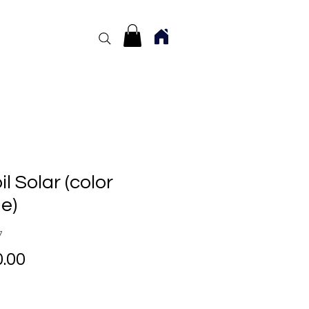
il Solar (color
e)
7
Precio
.00