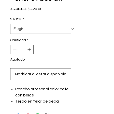
Precio
Precio
 $700.00 
$420.00
de
oferta
STOCK
*
Cantidad
*
Agotado
Notificar al estar disponible
Poncho artesanal color café
con beige
Tejido en telar de pedal
Hecho por artesanos
mexicanos en Valles