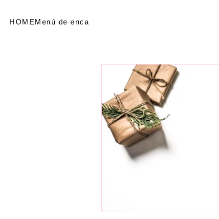
HOME
Menú de encabezado
SHOP
Referir personas
Me