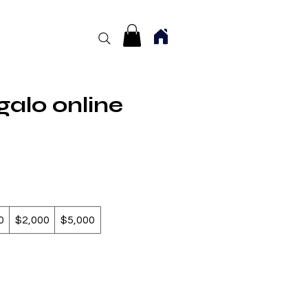
galo online
0
$2,000
$5,000