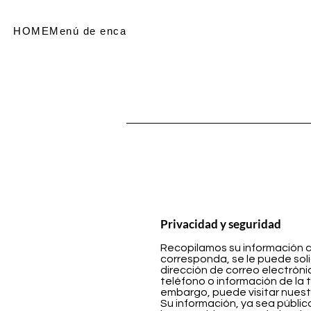
HOME
Menú de encabezado
SHOP
Referir personas
Me
Privacidad y seguridad
Recopilamos su información c
corresponda, se le puede soli
dirección de correo electróni
teléfono o información de la t
embargo, puede visitar nuest
Su información, ya sea públic