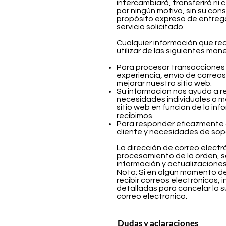
intercambiará, transferirá ni
por ningún motivo, sin su con
propósito expreso de entreg
servicio solicitado.
Cualquier información que r
utilizar de las siguientes man
Para procesar transacciones 
experiencia, envío de correos
mejorar nuestro sitio web.
Su información nos ayuda a r
necesidades individuales o me
sitio web en función de la in
recibimos.
Para responder eficazmente a 
cliente y necesidades de sop
La dirección de correo electr
procesamiento de la orden, sol
información y actualizacione
Nota: Si en algún momento de
recibir correos electrónicos, 
detalladas para cancelar la su
correo electrónico.
Dudas y aclaraciones