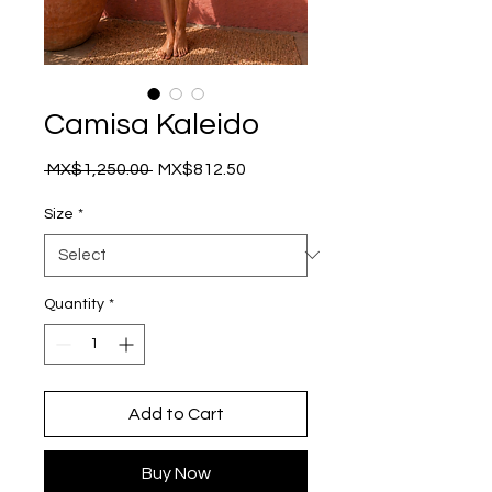
Camisa Kaleido
Regular
Sale
 MX$1,250.00 
MX$812.50
Price
Price
Size
*
Quantity
*
Add to Cart
Buy Now