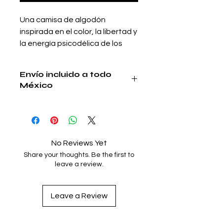
Una camisa de algodón
inspirada en el color, la libertad y
la energía psicodélica de los
paisajes del sur.
Sus bordados multicolor evocan
Envío incluido a todo
un jardín imaginario lleno de
México
movimiento, luz y personalidad.
Con una silueta suave y
Envío incluido a todo México
relajada, Kaleido mezcla
artesanía y expresión artística
en una pieza diseñada para
No Reviews Yet
destacar sin esfuerzo.
Share your thoughts. Be the first to
Luminosa, divertida y auténtica,
leave a review.
es perfecta para quienes aman
vestir piezas con alma, color e
Leave a Review
identidad.