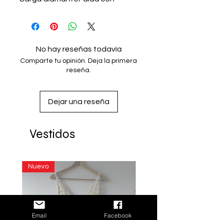
puntas hechas a manoTejido en 
telar de pedalOrigen: Valles 
Centrales de Oaxaca, México. -
Organic cottonWeaving 
No hay reseñas todavía
Technique: DiamondSkirt with 
Comparte tu opinión. Deja la primera
handmade tipsWoven on a 
reseña.
pedal loomOrigin: Central 
Valleys of Oaxaca, Mexico
Dejar una reseña
Vestidos
Nuevo
Email
Facebook