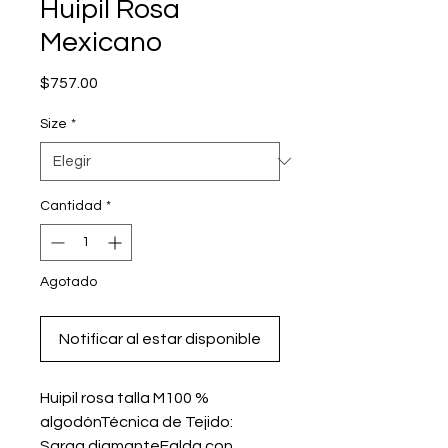
Huipil Rosa
Mexicano
Precio
$757.00
Size
*
Cantidad
*
Agotado
Notificar al estar disponible
Huipil rosa talla M100 % 
algodónTécnica de Tejido: 
Sarga diamanteFalda con 