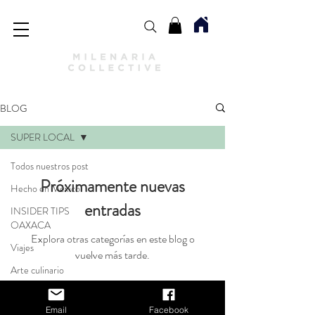
BLOG
SUPER LOCAL
Todos nuestros post
Próximamente nuevas
Hecho en México
entradas
INSIDER TIPS
OAXACA
Explora otras categorías en este blog o
Viajes
vuelve más tarde.
Arte culinario
CULTURAL Y
ATRACTIVO
Tienda
Email
Facebook