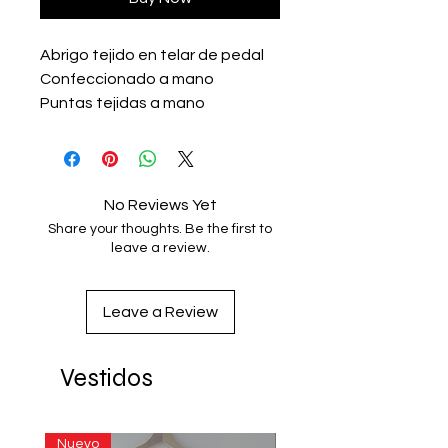
Abrigo tejido en telar de pedal
Confeccionado a mano
Puntas tejidas a mano
Hecho en San Dionisio
Ocotepec, Oaxaca
Medidas:
Espalda 42 cm
No Reviews Yet
Pecho 60 cm
Share your thoughts. Be the first to
Largo con puntas 96 cm
leave a review.
Leave a Review
Vestidos
Nuevo