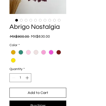
Abrigo Nostalgia
Regular
Sale
 MX$900.00 
MX$630.00
Price
Price
Color
*
Quantity
*
Add to Cart
Buy Now