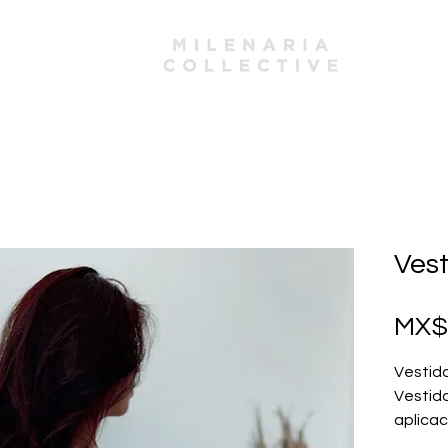
mbers
Vest
MX$
Vestido
Vestido
aplica
Compos