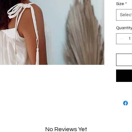
Size
*
Talla C
Hecho 
Selec
Quantit
No Reviews Yet