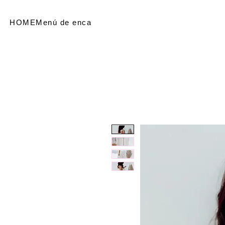
HOME
Menú de encabezado
SHOP
Referir personas
Me