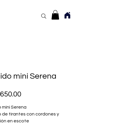
ido mini Serena
Price
650.00
 mini Serena
 de tirantes con cordones y
ción en escote
ición: 100% algodón