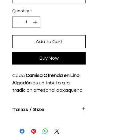
Quantity
*
Add to Cart
Buy Now
Cada
Camisa Ofrenda en Lino
Algodón
es un tributo a la
tradición artesanal oaxaqueña.
El lino algodón cobra vida a
través de un proceso
Tallas / Size
completamente manual. Desde
calcar el diseño en un molde,
Talla chica
transferirlo a la tela y bordar a
Largo 69 cm
Ancho 57 cm
máquina (no industrial ni