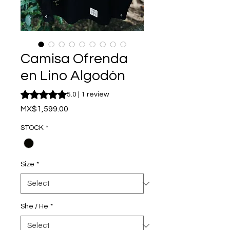
Camisa Ofrenda
en Lino Algodón
Rating is 5.0 out of five stars based on 1 review
5.0 | 1 review
Price
MX$1,599.00
STOCK
*
Size
*
She / He
*