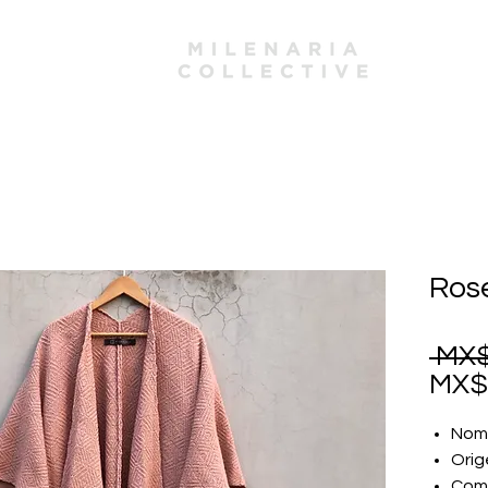
mbers
Ros
 MX$
MX$
Nomb
Orig
Comp