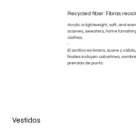
Recycled fiber. Fibras recic
Acrylic is lightweight, soft, and wa
scarves, sweaters, home furnishing
clothes.
-
El acrílico es liviano, suave y cáli
finales incluyen calcetines, sombre
prendas de punto.
Vestidos