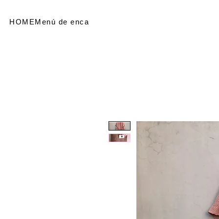
HOME
Menú de encabezado
SHOP
Referir personas
Me