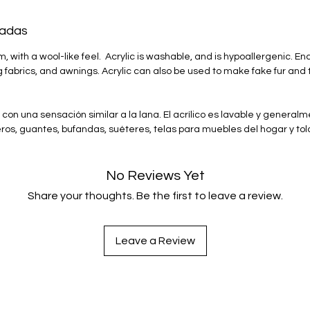
and 
Size
ladas
Care
liqu
rm, with a wool-like feel. Acrylic is washable, and is hypoallergenic. E
Tumb
 fabrics, and awnings. Acrylic can also be used to make fake fur and
minu
do, con una sensación similar a la lana. El acrílico es lavable y genera
Handma
ros, guantes, bufandas, suéteres, telas para muebles del hogar y told
techni
generat
purchas
No Reviews Yet
suppor
Share your thoughts. Be the first to leave a review.
promoti
ancestr
dressin
Leave a Review
awaren