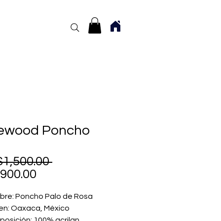
ewood Poncho
Regular
1,500.00 
Sale
Price
900.00
Price
re: Poncho Palo de Rosa
en: Oaxaca, México
osición: 100% acrilan