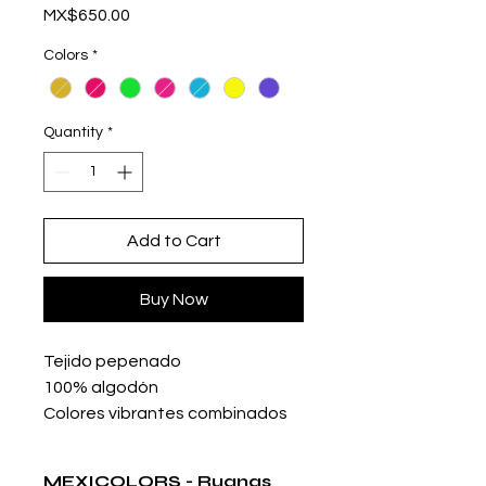
Price
MX$650.00
Colors
*
Quantity
*
Add to Cart
Buy Now
Tejido pepenado
100% algodón
Colores vibrantes combinados
Hecho en México
Ideal para climas cálidos
MEXICOLORS - Ruanas