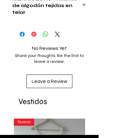
de algodón tejidas en
telar
Ruana de algodón
Tejido en telar de pedal pepenado
Hecho en Valles Centrales, Oaxaca
#ColorBlocking
No Reviews Yet
Hecho en México
Share your thoughts. Be the first to
leave a review.
Leave a Review
Vestidos
Nuevo