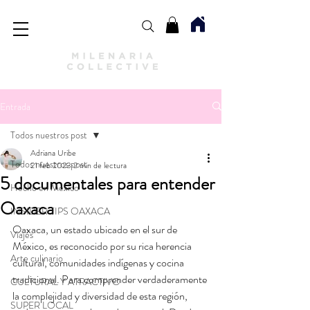
Entrada
Todos nuestros post
Adriana Uribe
Todos nuestros post
21 feb 2023
2 min de lectura
5 documentales para entender
Hecho en México
Oaxaca
INSIDER TIPS OAXACA
Oaxaca, un estado ubicado en el sur de 
Viajes
México, es reconocido por su rica herencia 
Arte culinario
cultural, comunidades indígenas y cocina 
tradicional. Para comprender verdaderamente 
CULTURAL Y ATRACTIVO
la complejidad y diversidad de esta región, 
SUPER LOCAL