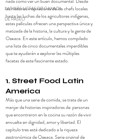
nada como ver un buen documental. Desde 
las historias inspiradoras de los chefs locales 
LAS MÁS LISTAS DE OAXACA
hasta las luchas de los agricultores indígenas, 
DE PASEO
estas películas ofrecen una perspectiva única y 
matizada de la historia, la cultura y la gente de 
Oaxaca. En este artículo, hemos compilado 
una lista de cinco documentales imperdibles 
que te ayudarán a explorar las múltiples 
facetas de este fascinante estado.
1. Street Food Latin 
America
Más que una serie de comida, se trata de un 
manjar de historias inspiradoras de  personas 
que encontraron en la cocina su razón de vivir 
envuelta en dignidad, amor y libertad. El 
capítulo tres está dedicado a la riqueza 
gastronómica de Oaxaca. Serie original de 