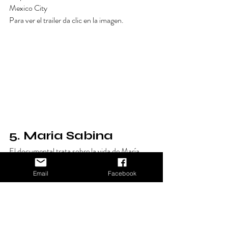
Mexico City
Para ver el trailer da clic en la imagen.
5. Maria Sabina
El documental trata sobre la vida de María 
Sabina, una curandera de la sierra de Oaxaca, 
y todos sus conocimientos sobre hongos 
Email
Facebook
alucinógenos. Disfrútalo en 
Film Latino
.