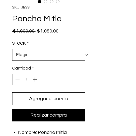
SKU: JESS
Poncho Mitla
Precio
Precio
 $1,800.00 
$1,080.00
de
oferta
STOCK
*
Cantidad
*
Agregar al carrito
Realizar compra
Nombre: Poncho Mitla