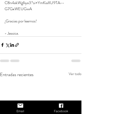
C8n4akWglliya3?si=YmKiaXU9TA--
G7GxWEUGwA
¡Gracias por leernos! 
- Jessica. 
Entradas recientes
Ver todo
Email
Facebook