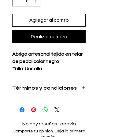
Agregar al carrito
Realizar compra
Abrigo artesanal tejido en telar
de pedal color negro
Talla: Unitalla
Material: Acrilán reciclado
(estambre)
Términos y condiciones
Bolsas integradas
https://www.milenariamx.com/shippi
Ideal para clima frío
ng
Hecho en Oaxaca con mucho
amor
No hay reseñas todavía
Tiempo de elaboración:
Comparte tu opinión. Deja la primera
3 semanas