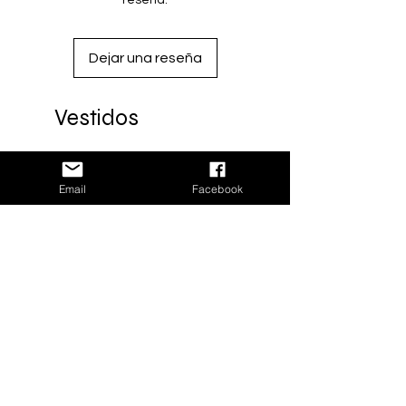
reseña.
Artesano: Edgar Salvador
Sastre: Keyla Hernández
Dejar una reseña
Diseño: Milenaria Collective
Vestidos
Black coat woven on pedal loom
(handcrafted)
Size: One size
Nuevo
Email
Facebook
Material: Recycled acrylic -
(worsted yarn)
Material: Recycled acrylic
Ideal for cold weather
Made in Oaxaca with love
Processing time: 3 weeks
Artisan: Edgar Salvador
Tailor: Keyla Hernandez
Design: Milenaria Collective