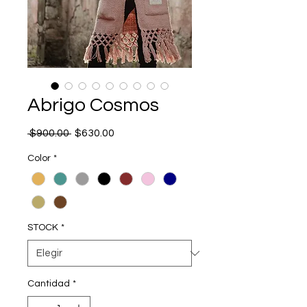
Abrigo Cosmos
Precio
Precio
 $900.00 
$630.00
de
oferta
Color
*
STOCK
*
Cantidad
*