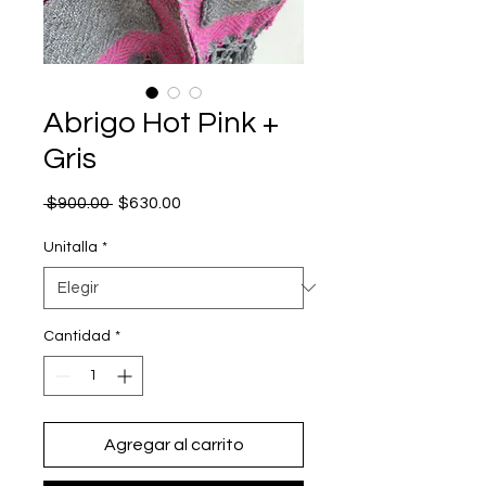
Abrigo Hot Pink +
Gris
Precio
Precio
 $900.00 
$630.00
de
oferta
Unitalla
*
Cantidad
*
Agregar al carrito