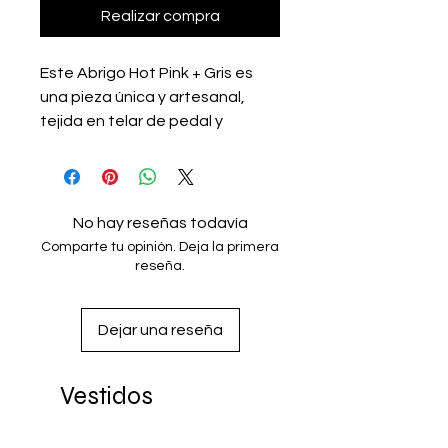
Realizar compra
Este Abrigo Hot Pink + Gris es 
una pieza única y artesanal, 
tejida en telar de pedal y 
confeccionada a mano por 
artesanos de San Dionisio 
Ocotepec, Oaxaca. Las puntas 
del abrigo también son tejidas a 
No hay reseñas todavía
mano, lo que le da un toque 
Comparte tu opinión. Deja la primera
especial y auténtico. El abrigo 
reseña.
tiene medidas de 42 cm de 
espalda, 60 cm de pecho y un 
Dejar una reseña
largo con puntas de 96 cm. Este 
abrigo es perfecto para añadir 
color y estilo a cualquier outfit.
Vestidos