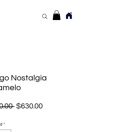
go Nostalgia
amelo
Precio
Precio
0.00 
$630.00
de
oferta
ad
*