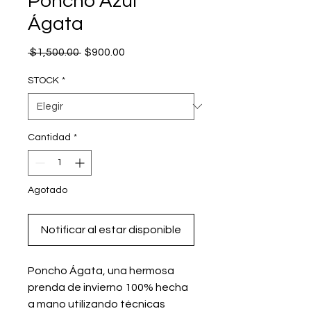
Poncho Azul
Ágata
Precio
Precio
 $1,500.00 
$900.00
de
oferta
STOCK
*
Cantidad
*
Agotado
Notificar al estar disponible
Poncho Ágata, una hermosa
prenda de invierno 100% hecha
a mano utilizando técnicas