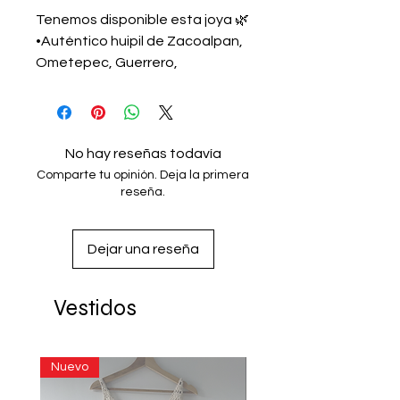
Tenemos disponible esta joya 🌿
•Auténtico huipil de Zacoalpan, 
Ometepec, Guerrero, 
México•Tejido en telar de 
cintura •Teñido con tinte natural 
con cáscara de nanche y 
bordado a mano•Talla G - 
No hay reseñas todavía
EG...We have this jewel available 
Comparte tu opinión. Deja la primera
🌿 • Authentic huipil from 
reseña.
Zacoalpan, Ometepec, 
Guerrero, Mexico • Woven on 
Dejar una reseña
backstrap loom • Natural dye 
with nanche shell and hand 
embroidered • Size G - EG
Vestidos
Nuevo